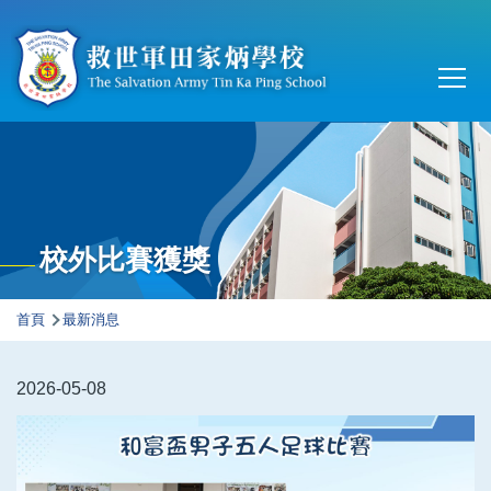
移至主內容
Main
T
navi
校外比賽獲獎
導
首頁
最新消息
航
連
2026-05-08
結