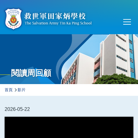
移至主內容
Main
T
navi
閱讀周回顧
導
首頁
影片
航
連
2026-05-22
結